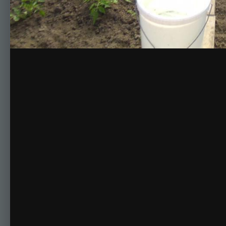
[img][/img]
Комментариев нет
Для публикации соо
Создать учетную за
Зарегистрируйте новую учётную запись в нашем сооб
Регистрация нового пользова