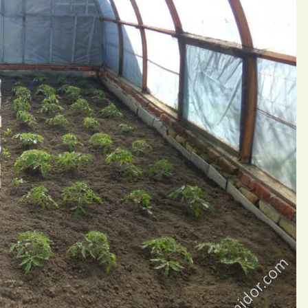
ами
П
ий Valichka