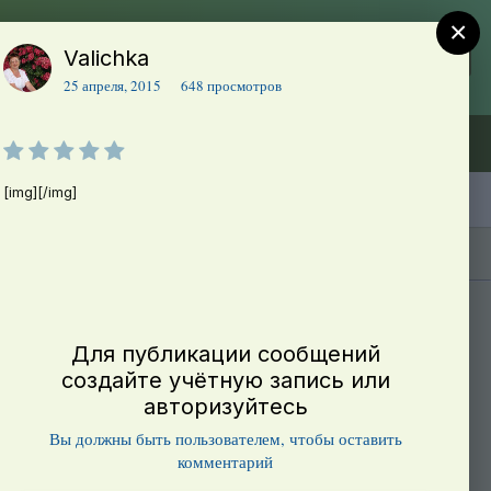
×
Valichka
Регистрация
Уже зарегистрированы? Войти
25 апреля, 2015
648 просмотров
Объявления (ТЕСТ)
В начало
[img][/img]
Каталог сортов томатов
Блоги(5)
Для публикации сообщений
создайте учётную запись или
авторизуйтесь
Вы должны быть пользователем, чтобы оставить
комментарий