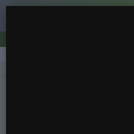
Клуб помидороводов - tomat-pomidor.
Теплица с розовыми сорт
Сезон 2015 на Кубани
(26 изображений)
ИЗ АЛЬБОМА:
Форумы
Активность
Блоги
Клубы
Сорта
Главная
Галерея
Альбомы
Сезон 2015 