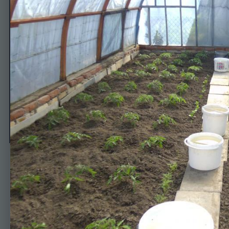
Теплица с розовыми сорт
Автор
Valichka
25 апреля, 2015
648 просмотров
Просмотр изображен