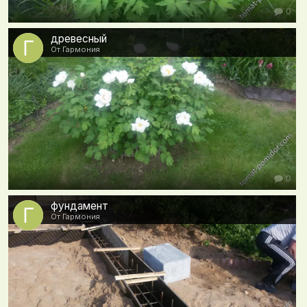
0
древесный
От Гармония
0
фундамент
От Гармония