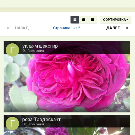
СОРТИРОВКА
НАЗАД
Страница 1 из 2
ДАЛЕЕ
уильям шекспир
От Гармония
0
роза Трэдескант
От Гармония