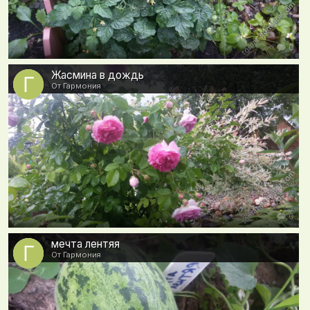
0
Жасмина в дождь
От Гармония
0
мечта лентяя
От Гармония