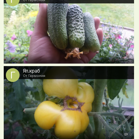
0
Яп.краб
От Гармония
0