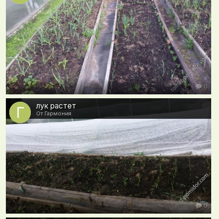
0
лук растет
От Гармония
0