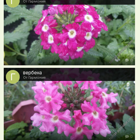
От Гармония
0
вербена
От Гармония
0