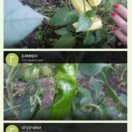
0
рамиро
От Гармония
0
огурчики
От Гармония