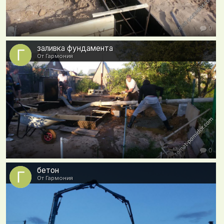
0
заливка фундамента
От Гармония
0
бетон
От Гармония