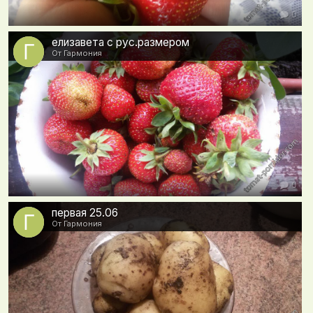
0
елизавета с рус.размером
От Гармония
0
первая 25.06
От Гармония