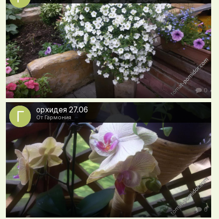
0
орхидея 27.06
От Гармония
0