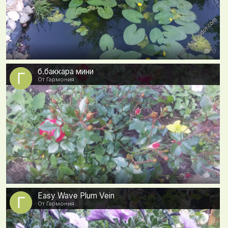
0
б.баккара мини
От Гармония
0
Easy Wave Plum Vein
От Гармония