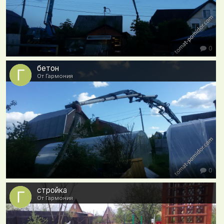
0
бетон
От Гармония
0
стройка
От Гармония