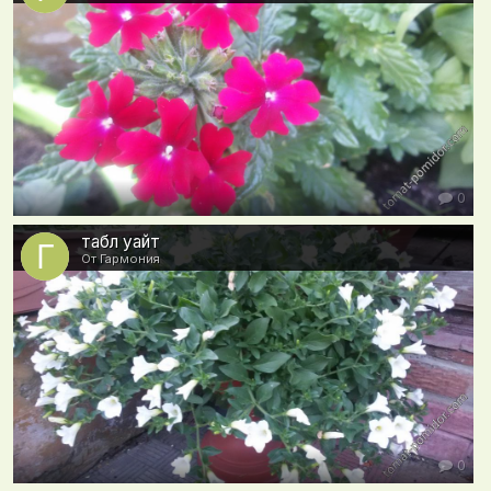
0
табл уайт
От Гармония
0