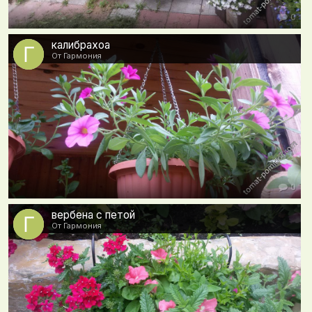
0
калибрахоа
От Гармония
0
вербена с петой
От Гармония