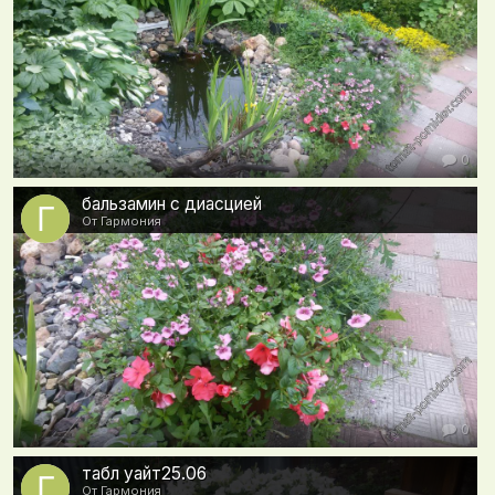
0
бальзамин с диасцией
От Гармония
0
табл уайт25.06
От Гармония