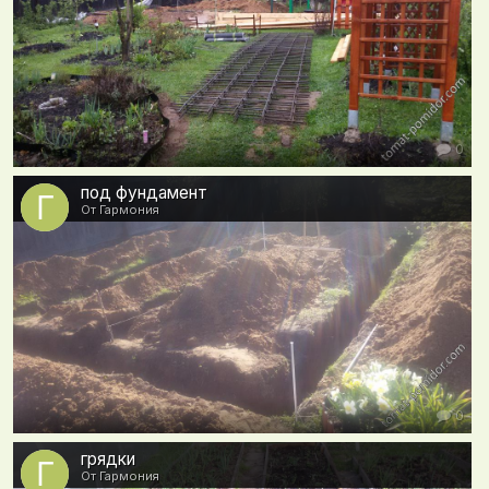
0
под фундамент
От Гармония
0
грядки
От Гармония