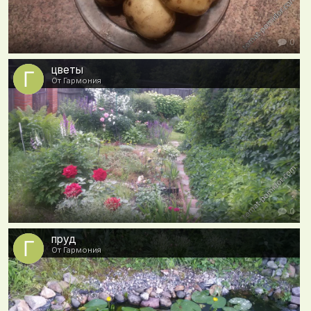
0
цветы
От Гармония
0
пруд
От Гармония