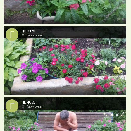
0
цветы
От Гармония
0
присел
От Гармония