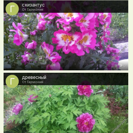
схизантус
От Гармония
0
древесный
От Гармония