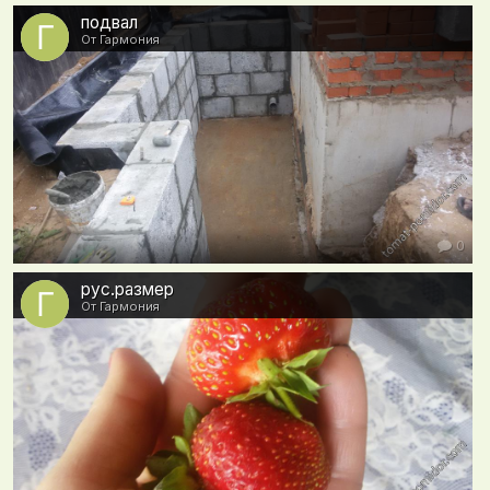
подвал
От Гармония
0
рус.размер
От Гармония