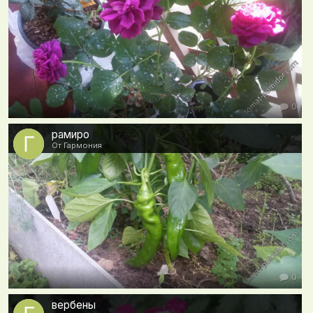
0
рамиро
От Гармония
0
вербены