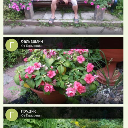
0
бальзамин
От Гармония
0
прудик
От Гармония