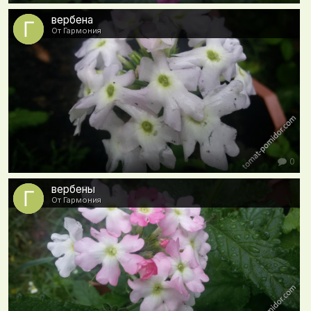
вербена
От Гармония
0
вербены
От Гармония