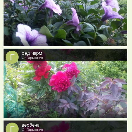
0
рэд чарм
От Гармония
0
вербена
От Гармония