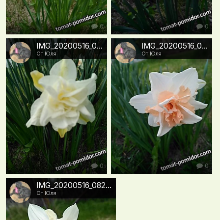
0
0
IMG_20200516_082209
IMG_20200516_082143
От Юля
От Юля
0
0
IMG_20200516_082133
От Юля