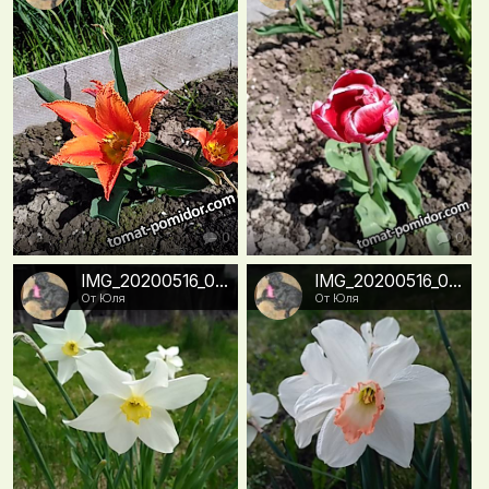
0
0
IMG_20200516_082257
IMG_20200516_082227
От Юля
От Юля