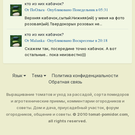
кто из них кабачок?
От
ПоОльга
·
Опубликовано
Понедельник в 05:31
Верхняя кабачок,сытый.Нижняя(ий) у меня на фото
розовая(ый).Твердокорых розовых не...
кто из них кабачок?
От
Malanka
·
Опубликовано
Воскресенье в 20:18
Скажем так, посередине точно кабачок. А вот
остальные... пока неизвестно)))
Язык
Тема
Политика конфиденциальности
Обратная связь
Выращивание томатов и уход за рассадой, сорта помидоров
и агротехнические приемы, комментарии огородников и
советы. Дом и дача, приусадебный участок, форум
огородников, общение и советы.
© 2010 tomat-pomidor.com,
all rights reserved.