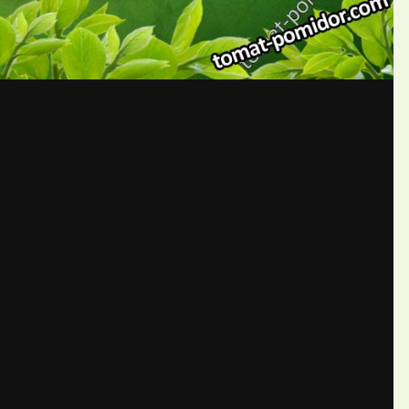
бщений создайте учётную запис
Вы должны быть пользователем, чтобы оставить комментарий
пись
ществе. Это очень просто!
Уже 
теля