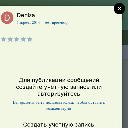
×
Deniza
Регистрация
Уже зарегистрированы? Войти
6 апреля, 2014
661 просмотр
Объявления (ТЕСТ)
В начало
Каталог сортов томатов
Блоги(5)
Для публикации сообщений
создайте учётную запись или
авторизуйтесь
Вы должны быть пользователем, чтобы оставить
комментарий
Создать учетную запись