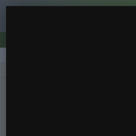
Клуб помидороводов - tomat-pomidor.
с новосельем
Всякая всячина
(27 изображений)
ИЗ АЛЬБОМА:
Форумы
Активность
Блоги
Клубы
Сорта
Главная
Галерея
Альбомы
Всякая вся