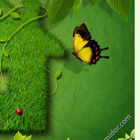
П
 Deniza