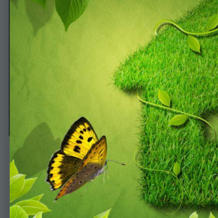
с новосельем
Автор
Deniza
6 апреля, 2014
661 просмотр
Просмотр изображений