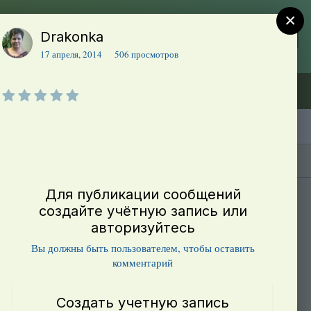
×
Drakonka
Регистрация
Уже зарегистрированы? Войти
17 апреля, 2014
506 просмотров
Объявления (ТЕСТ)
В начало
Каталог сортов томатов
Блоги(5)
Для публикации сообщений
создайте учётную запись или
авторизуйтесь
Вы должны быть пользователем, чтобы оставить
комментарий
Создать учетную запись