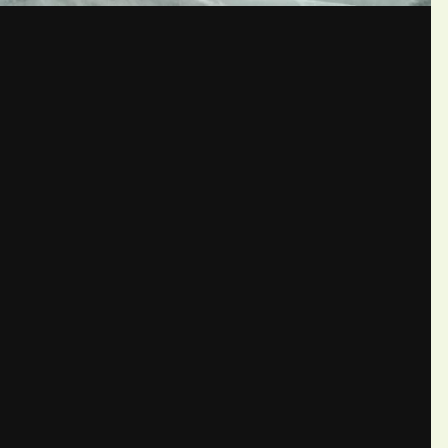
бщений создайте учётную запис
Вы должны быть пользователем, чтобы оставить комментарий
пись
ществе. Это очень просто!
Уже 
теля