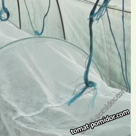
П
ний Drakonka