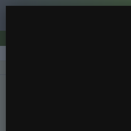
Клуб помидороводов - tomat-pomidor.
16.04
Весна 2014
(70 изображений)
ИЗ АЛЬБОМА:
Форумы
Активность
Блоги
Клубы
Сорта
Главная
Галерея
Альбомы
Весна 2014