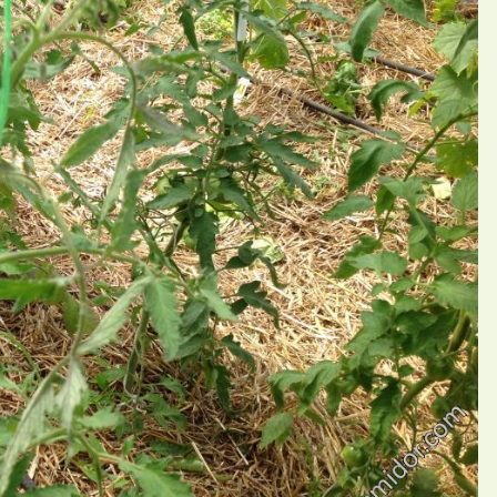
П
й rudik