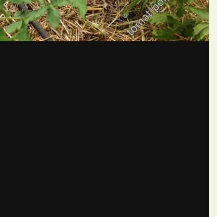
бщений создайте учётную запис
Вы должны быть пользователем, чтобы оставить комментарий
пись
ществе. Это очень просто!
Уже 
теля