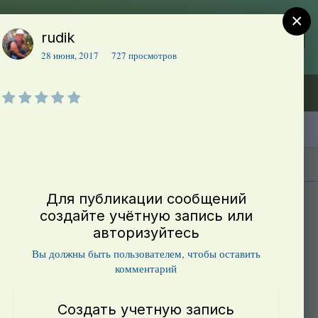
×
rudik
Регистрация
Уже зарегистрированы? Войти
28 июня, 2017
727 просмотров
Объявления (ТЕСТ)
В начало
Каталог сортов томатов
Блоги(5)
Для публикации сообщений
создайте учётную запись или
авторизуйтесь
Вы должны быть пользователем, чтобы оставить
комментарий
Создать учетную запись