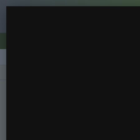
Клуб помидороводов - tomat-pomidor.
Африканская лиана
Томаты 2017
(97 изображений)
ИЗ АЛЬБОМА:
Форумы
Активность
Блоги
Клубы
Сорта
Главная
Галерея
Альбомы
Томаты 201