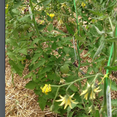
Африканская лиана
Автор
rudik
28 июня, 2017
727 просмотров
Просмотр изображени