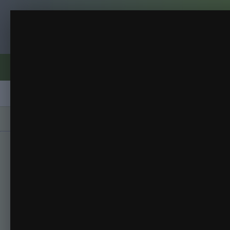
Клуб помидороводов - tomat-pomidor.
Роза Стаса
Томаты 2017
(273 изображения)
ИЗ АЛЬБОМА:
Форумы
Активность
Блоги
Клубы
Сорта
Главная
Галерея
Альбомы
Томаты 201