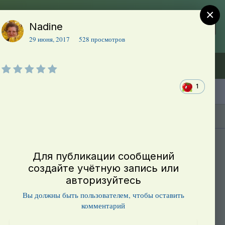
×
Nadine
Регистрация
Уже зарегистрированы? Войти
29 июня, 2017
528 просмотров
Объявления (ТЕСТ)
В начало
1
Каталог сортов томатов
Блоги(5)
Для публикации сообщений
создайте учётную запись или
авторизуйтесь
Вы должны быть пользователем, чтобы оставить
комментарий