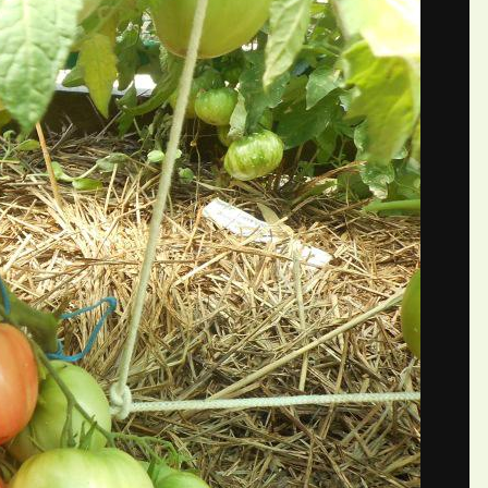
П
ий Nadine