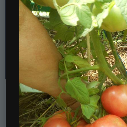
Роза Стаса
Автор
Nadine
29 июня, 2017
528 просмотров
Просмотр изображен