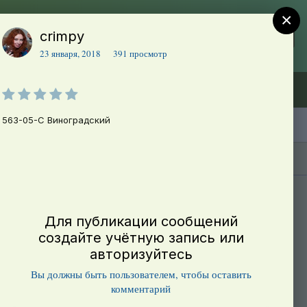
×
crimpy
Регистрация
Уже зарегистрированы? Войти
23 января, 2018
391 просмотр
Объявления (ТЕСТ)
В начало
563-05-С Виноградский
Каталог сортов томатов
Блоги(5)
Для публикации сообщений
создайте учётную запись или
авторизуйтесь
Вы должны быть пользователем, чтобы оставить
комментарий