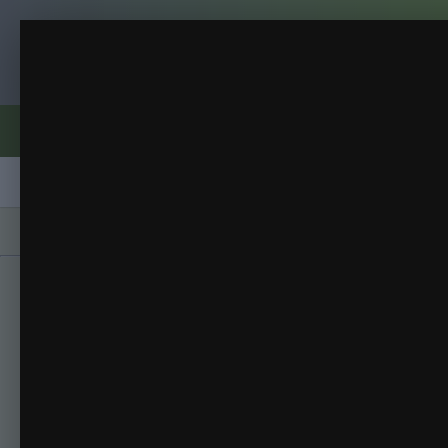
Клуб помидороводов - tomat-pomidor.
Миледи
Гладиолусы
(47 изображений)
ИЗ АЛЬБОМА:
Форумы
Активность
Блоги
Клубы
Сорта
Главная
Галерея
Альбомы
Гладиолус