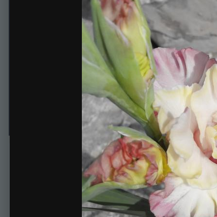
Миледи
Автор
crimpy
23 января, 2018
391 просмотр
Просмотр изображени