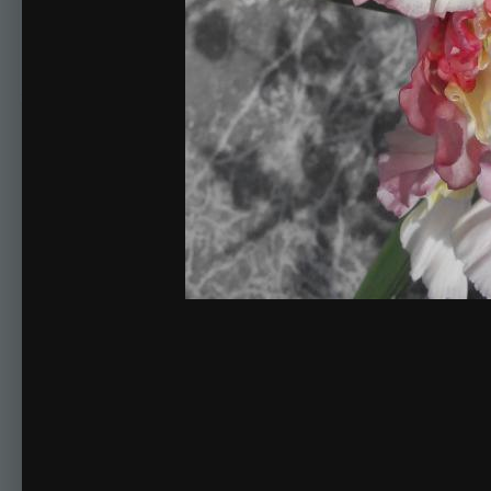
563-05-С Виноградский
Комментариев нет
Для публикации соо
Создать учетную за
Зарегистрируйте новую учётную запись в нашем сооб
Регистрация нового пользова