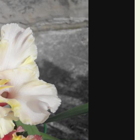
П
й crimpy