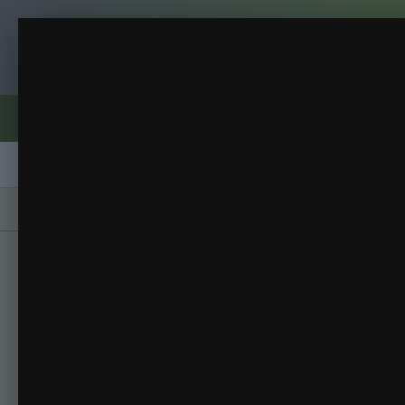
Клуб помидороводов - tomat-pomidor.
Перчики
Перчики
(36 изображений)
ИЗ АЛЬБОМА:
Форумы
Активность
Блоги
Клубы
Сорта
Главная
Галерея
Альбомы
Перчики
П