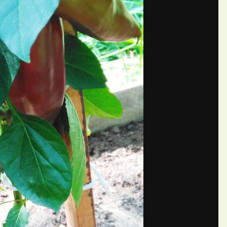
П
ений Юля