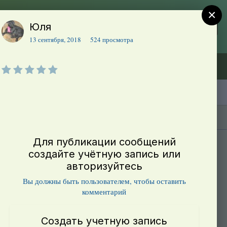
×
Юля
Регистрация
Уже зарегистрированы? Войти
13 сентября, 2018
524 просмотра
Объявления (ТЕСТ)
В начало
Каталог сортов томатов
Блоги(5)
Для публикации сообщений
создайте учётную запись или
авторизуйтесь
Вы должны быть пользователем, чтобы оставить
комментарий
Создать учетную запись