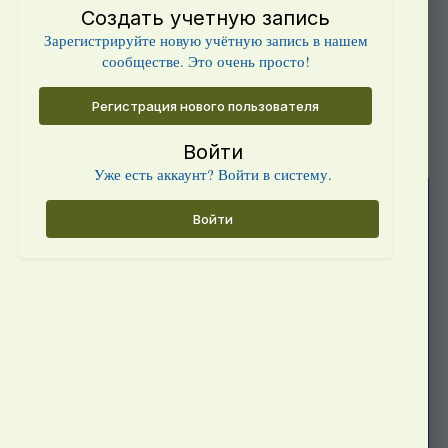
Создать учетную запись
Зарегистрируйте новую учётную запись в нашем
сообществе. Это очень просто!
Регистрация нового пользователя
Войти
Уже есть аккаунт? Войти в систему.
Войти