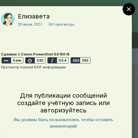
×
Елизавета
Регистрация
Уже зарегистрированы? Войти
20 июля, 2021
363 просмотра
Объявления (ТЕСТ)
В начало
Сделано с Canon PowerShot SX150 IS
f
ISO
5 mm
1/30
f/3.4
250
Просмотр полной EXIF информации
Каталог сортов томатов
Блоги(5)
Для публикации сообщений
создайте учётную запись или
авторизуйтесь
Вы должны быть пользователем, чтобы оставить
комментарий