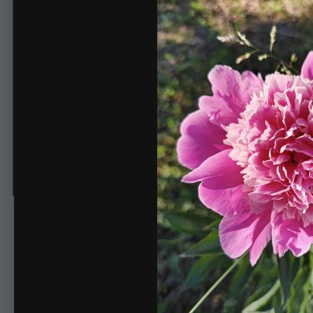
IMG_20260619_184246_05
Автор
Татьяна77
22 июня
97 просмотров
Просмотр изображений Тат