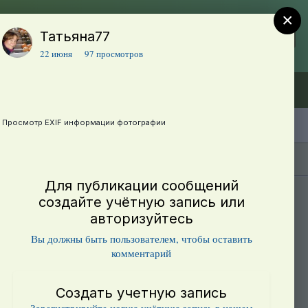
×
Татьяна77
Регистрация
Уже зарегистрированы? Войти
22 июня
97 просмотров
Объявления (ТЕСТ)
В начало
Просмотр EXIF информации фотографии
Каталог сортов томатов
Блоги(5)
Для публикации сообщений
создайте учётную запись или
авторизуйтесь
Вы должны быть пользователем, чтобы оставить
комментарий
Создать учетную запись