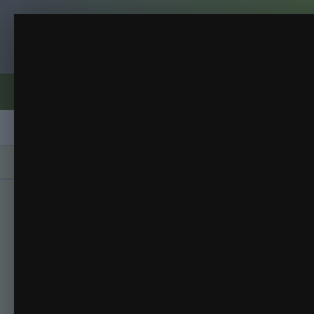
Клуб помидороводов - tomat-pomidor.
IMG_20260619_184246_05
2026
(94 изображения)
ИЗ АЛЬБОМА:
Форумы
Активность
Блоги
Клубы
Сорта
Главная
Галерея
Альбомы
2026
IMG_