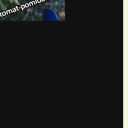
бщений создайте учётную запис
Вы должны быть пользователем, чтобы оставить комментарий
пись
ществе. Это очень просто!
Уже 
теля