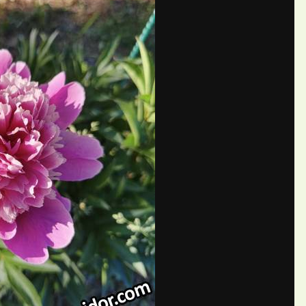
7.jpg
П
ьяна77