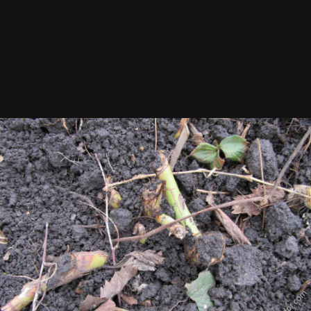
Инструменты
Посадила розу
Автор
Ninulia
24 апреля, 2015
456 просмотров
Просмотр изображений Ninulia
ИЗ АЛЬБОМА:
2015 Деревня весной
164 изображения
0 комментариев