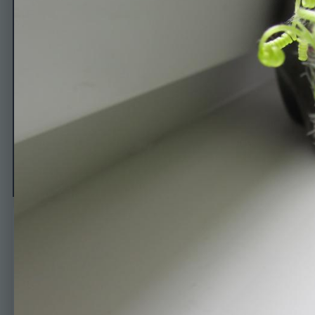
Арбузёныш 26.04
Автор
Smarisa
25 апреля, 2015
445 просмотров
Просмотр изображе