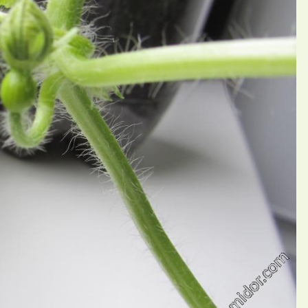
П
ний Smarisa