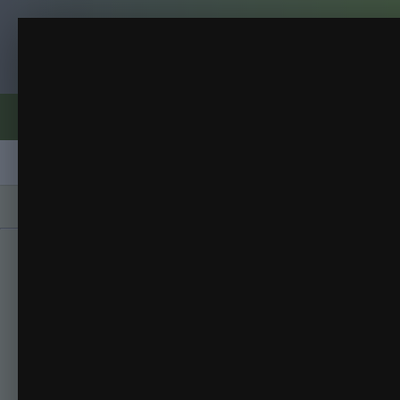
Клуб помидороводов - tomat-pomidor.
Арбузёныш 26.04
РАССАДА
(35 изображений)
ИЗ АЛЬБОМА:
Форумы
Активность
Блоги
Клубы
Сорта
Главная
Галерея
Альбомы
РАССАДА