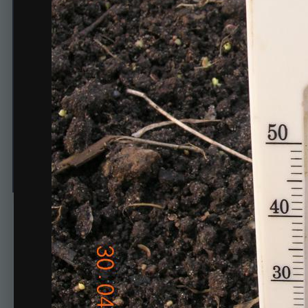
30 апреля. В ОГ утром на
Автор
АлександрС
30 апреля, 2015
491 просмотр
Просмотр изображен