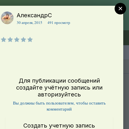
×
АлександрС
Регистрация
Уже зарегистрированы? Войти
30 апреля, 2015
491 просмотр
Объявления (ТЕСТ)
В начало
Каталог сортов томатов
Блоги(5)
Для публикации сообщений
т +10
создайте учётную запись или
авторизуйтесь
Вы должны быть пользователем, чтобы оставить
комментарий
Создать учетную запись