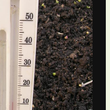
д грунтом +11, грунт +10
П
ий АлександрС