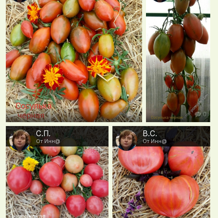
0
0
С.П.
В.С.
От Инн@
От Инн@