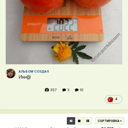
АЛЬБОМ СОЗДАЛ
Инн@
357
3
10
4
СОРТИРОВКА