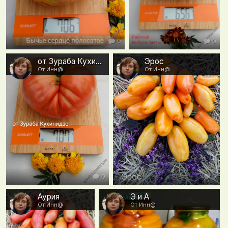
0
0
от Зураба Кухинидзе. Сбор 10.10.2018
Эрос
От Инн@
От Инн@
0
0
Аурия
Э и А
От Инн@
От Инн@