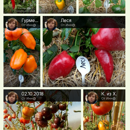
0
0
0
Гурме f1
Леся
От Инн@
От Инн@
0
0
02.10.2018
К. из Х.
От Инн@
От Инн@