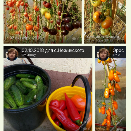
0
0
02.10.2018 для с.Нежинского
Эрос
От Инн@
От Инн@
0
0