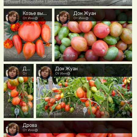
0
Козье вымечко
Дон Жуан
От Инн@
От Инн@
0
0
Дон Жуан
Дон Жуан
От Инн@
От Инн@
0
0
Дрова
От Инн@