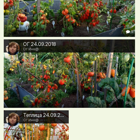
1
ОГ 24.09.2018
От Инн@
0
Теплица 24.09.2018
От Инн@