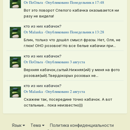
От
ПоОльга
·
Опубликовано
Понедельник в 17:48
Вот это поворот Спелого кабачка оказывается ни
разу не видела!
кто из них кабачок?
От
Malanka
·
Опубликовано
Понедельник в 13:28
Блин, только что дошёл смысл фразы. Нет, Оля, не
глюк! ОНО розовое! Но все белые кабачки при...
кто из них кабачок?
От
ПоОльга
·
Опубликовано
3 августа
Верхняя кабачок,сытый.Нижняя(ий) у меня на фото
розовая(ый).Твердокорых розовых не...
кто из них кабачок?
От
Malanka
·
Опубликовано
2 августа
Скажем так, посередине точно кабачок. А вот
остальные... пока неизвестно)))
Язык
Тема
Политика конфиденциальности