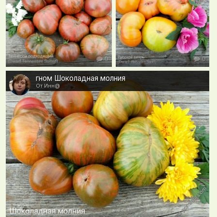
0
0
гном Шоколадная молния
От Инн@