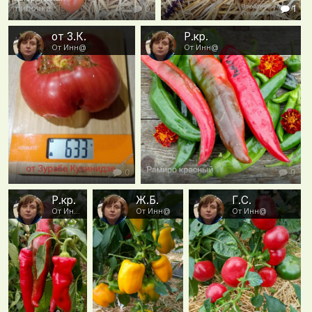
0
1
от З.К.
Р.кр.
От Инн@
От Инн@
0
0
Р.кр.
Ж.Б.
Г.С.
От Инн@
От Инн@
От Инн@