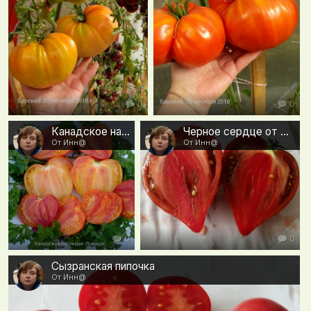
0
0
Канадское наследие или Канада
Черное сердце от Борисовны
От Инн@
От Инн@
0
0
Сызранская пипочка
От Инн@