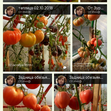
теплица 02.10.2018
От Зураба Кухинидзе 02.10.2018
От Инн@
От Инн@
1
0
Задница обезьяны 02.10.2018
Задница обезьяны 02.10.2018
От Инн@
От Инн@