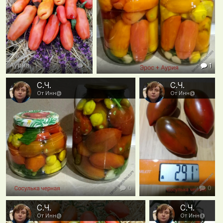
0
1
С.Ч.
С.Ч.
От Инн@
От Инн@
0
0
С.Ч.
С.Ч.
От Инн@
От Инн@