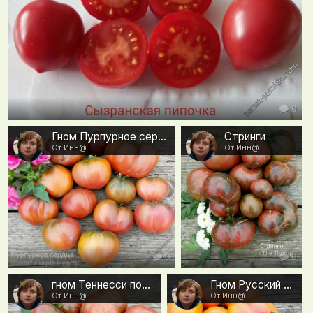
0
Гном Пурпурное сердце
Стринги
От Инн@
От Инн@
0
0
гном Теннесси подходящий
Гном Русский вихрь
От Инн@
От Инн@