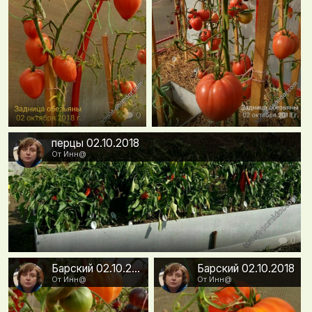
0
0
перцы 02.10.2018
От Инн@
0
Барский 02.10.2018
Барский 02.10.2018
От Инн@
От Инн@