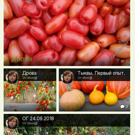
0
Дрова
Тыквы. Первый опыт.
От Инн@
От Инн@
0
3
ОГ 24.09.2018
От Инн@