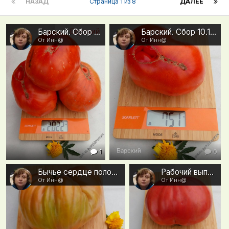
НАЗАД
Страница 1 из 8
ДАЛЕЕ
Барский. Сбор 10.10.2018.
Барский. Сбор 10.10.2018.
От Инн@
От Инн@
1
0
Бычье сердце полосатое (Кулик). Сбор 10.10.2018.
Рабочий выпуск пасты. Сбор 10.10.2018
От Инн@
От Инн@