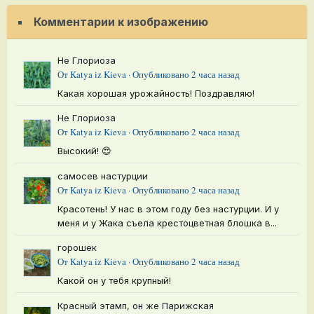
Комментарии к изображению
Не Глориоза
От
Katya iz Kieva
·
Опубликовано
2 часа назад
Какая хорошая урожайность! Поздравляю!
Не Глориоза
От
Katya iz Kieva
·
Опубликовано
2 часа назад
Высокий! 😍
самосев настурции
От
Katya iz Kieva
·
Опубликовано
2 часа назад
Красотень! У нас в этом году без настурции. И у
меня и у Жака съела крестоцветная блошка в...
горошек
От
Katya iz Kieva
·
Опубликовано
2 часа назад
Какой он у тебя крупный!
Красный этамп, он же Парижская