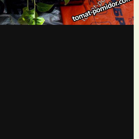
бщений создайте учётную запис
Вы должны быть пользователем, чтобы оставить комментарий
пись
ществе. Это очень просто!
Уже 
теля