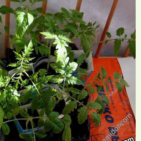
П
ий ЕленаN