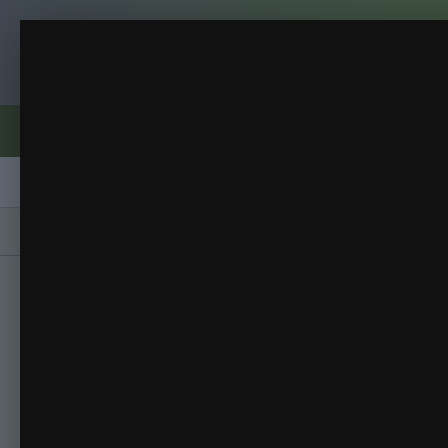
Клуб помидороводов - tomat-pomidor.
Томаты 1 партия
2014 Рассада
(134 изображения)
ИЗ АЛЬБОМА:
Форумы
Активность
Блоги
Клубы
Сорта
Главная
Галерея
Альбомы
2014 Расса