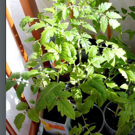
Томаты 1 партия
Автор
ЕленаN
5 апреля, 2014
627 просмотров
Просмотр изображен