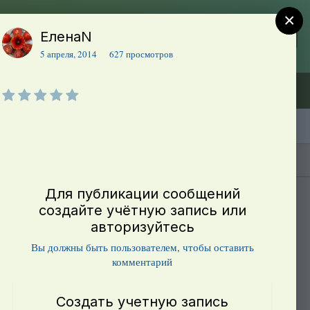
×
ЕленаN
Регистрация
Уже зарегистрированы? Войти
5 апреля, 2014
627 просмотров
Объявления (ТЕСТ)
В начало
Каталог сортов томатов
Блоги(5)
Для публикации сообщений
создайте учётную запись или
авторизуйтесь
Вы должны быть пользователем, чтобы оставить
комментарий
Создать учетную запись