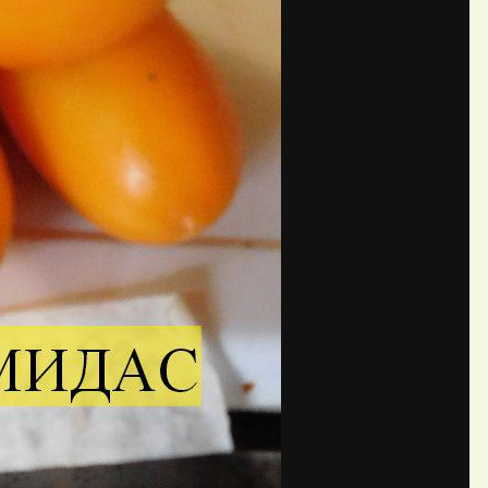
П
ний ОльКа