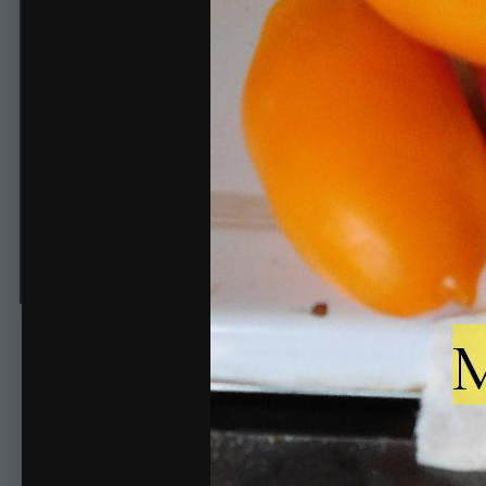
.
Автор
ОльКа
2 августа, 2016
456 просмотров
Просмотр изображе