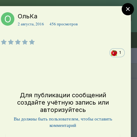
×
ОльКа
Регистрация
Уже зарегистрированы? Войти
2 августа, 2016
456 просмотров
Объявления (ТЕСТ)
В начало
1
Каталог сортов томатов
Блоги(5)
Для публикации сообщений
создайте учётную запись или
авторизуйтесь
Вы должны быть пользователем, чтобы оставить
комментарий