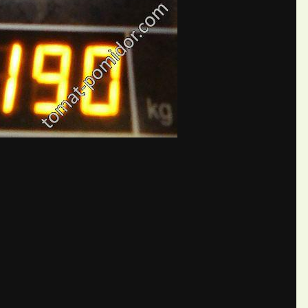
бщений создайте учётную запис
Вы должны быть пользователем, чтобы оставить комментарий
пись
ществе. Это очень просто!
Уже 
теля