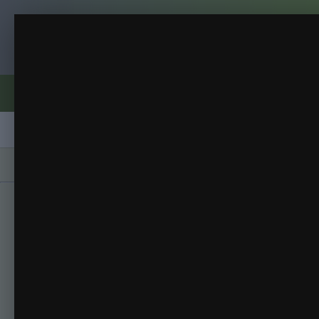
Клуб помидороводов - tomat-pomidor.
.
2016 год
(197 изображений)
ИЗ АЛЬБОМА:
Форумы
Активность
Блоги
Клубы
Сорта
Главная
Галерея
Альбомы
2016 год
.