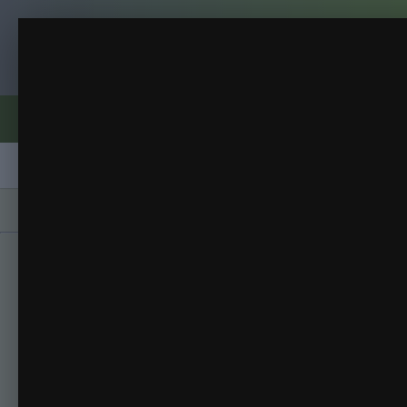
Клуб помидороводов - tomat-pomidor.
Теплица на 06.08.
помидорки2018
(327 изображений)
ИЗ АЛЬБОМА:
Форумы
Активность
Блоги
Клубы
Сорта
Главная
Галерея
Альбомы
помидорки