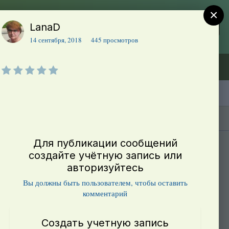
×
LanaD
Регистрация
Уже зарегистрированы? Войти
14 сентября, 2018
445 просмотров
Объявления (ТЕСТ)
В начало
Каталог сортов томатов
Блоги(5)
Для публикации сообщений
создайте учётную запись или
авторизуйтесь
Вы должны быть пользователем, чтобы оставить
комментарий
Создать учетную запись