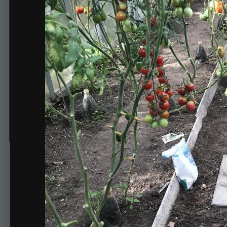
Теплица на 06.08.
Автор
LanaD
14 сентября, 2018
445 просмотров
Просмотр изобра