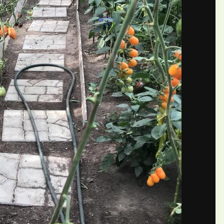
П
жений LanaD