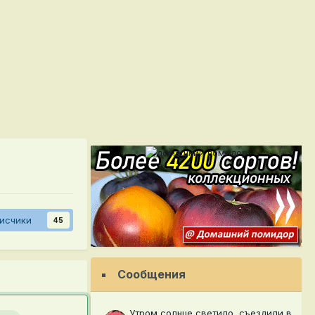
исчики
45
Сообщения
Утром солнце светило, съездили в