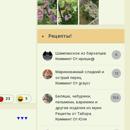
Рецепты!
Шампанское из бархатцев
6
Коммент От
иришк@
Маринованный сладкий и
13
острый перец
Коммент От
grayci
Беляши, чебуреки,
104
5
23
пельмени, вареники и
другие изделия из муки.
Рецепты от Табора.
⯆⯆⯆
Коммент От
Юля