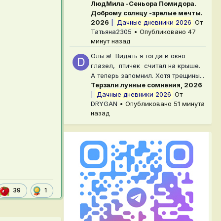
ЛюдМила -Сеньора Помидора.
Доброму солнцу -зрелые мечты.
2026
|
Дачные дневники 2026
От
Татьяна2305
•
Опубликовано
47
минут назад
Ольга! Видать я тогда в окно
глазел, птичек считал на крыше.
А теперь запомнил. Хотя трещины...
Терзали лунные сомнения, 2026
|
Дачные дневники 2026
От
DRYGAN
•
Опубликовано
51 минута
назад
1
39