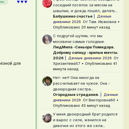
⯆⯆⯆
ние.
соседний посёлок за мясом на
шашлык, и дождь пошёл, делать...
Бабушкино счастье
|
Дачные
дневники 2026
От
Там. Ивановна
•
Опубликовано
20 минут назад
С подругой шутим, что мы
москвичи самые голодные.
ЛюдМила -Сеньора Помидора.
Доброму солнцу -зрелые мечты.
2026
|
Дачные дневники 2026
От
лезной для
Хризантема57
•
Опубликовано
41
минута назад
Нет- нет! Она никогда не
рассчитывает на чужое. Она -
двоюродная сестра...
Огородные страдания.
|
Дачные
дневники 2026
От
Викторовна60
•
Опубликовано
45 минут назад
У меня двоюродный брат родился
и вырос с селе, женился на
девочке из этого же села...