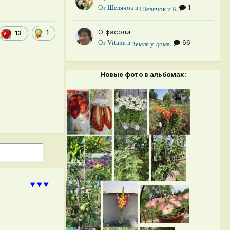
От
Шевячок
в
1
Шевячок и К
О фасоли
1
13
От
Vitana
в
66
Земля у дома.
Новые фото в альбомах:
⯆⯆⯆