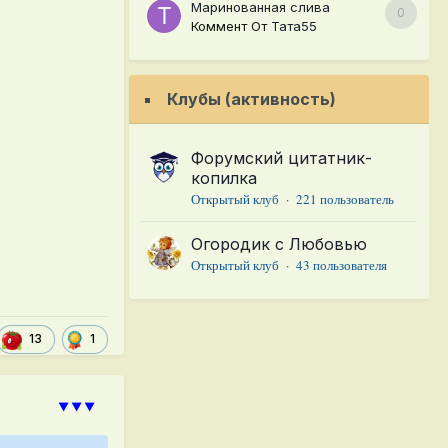
Маринованная слива
0
Коммент От
Тата55
Клубы (активность)
Форумский цитатник-
копилка
Открытый клуб · 221 пользователь
Огородик с Любовью
Открытый клуб · 43 пользователя
1
13
⯆⯆⯆