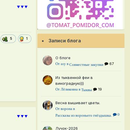
⯆⯆⯆
5
1
Записи блога
О блоге
От
asy
в
67
Совместные закупки
Из тыквенной феи в
виноградную)))
От
Лёликовна
в
19
Тыквы
Весна вышивает цветы.
От
ворона
в
0
Рассказы из вороньего гнёздышка.
⯆⯆⯆
Лучок-2026