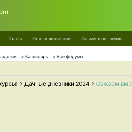
com
Статьи
Каталог питомников
Cовместные покупки
сиделки
Календарь
Все форумы
нкурсы!
Дачные дневники 2024
Сажаем вме