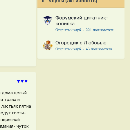
Клубы (активность)
Форумский цитатник-
копилка
Открытый клуб · 221 пользователь
Огородик с Любовью
Открытый клуб · 43 пользователя
⯆⯆⯆
м дома целый
я трава и
 листьях пятна
иедут гости-
 перегной
имания- чуток