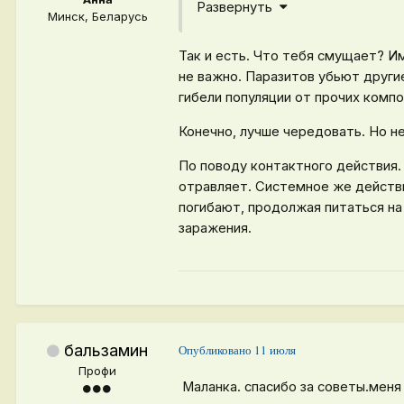
Развернуть
Клотианидин 50 г/л
Минск, Беларусь
источник-
https://stroy-pod
Так и есть. Что тебя смущает? И
не важно. Паразитов убьют други
гибели популяции от прочих комп
Конечно, лучше чередовать. Но н
По поводу контактного действия.
отравляет. Системное же действи
погибают, продолжая питаться на
заражения.
бальзамин
Опубликовано
11 июля
Профи
Маланка. спасибо за советы.меня