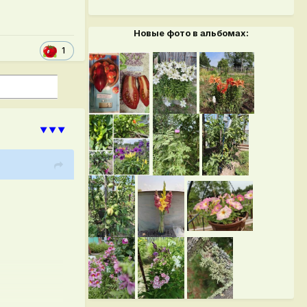
Новые фото в альбомах:
1
⯆⯆⯆