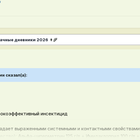
н
ачные дневники 2026
👩‍🌾
ин
сказал(а):
сокоэффективный инсектицид
адает выраженными системными и контактными свойствами
ество)
:
Альфа-циперметрин 125 г/л + Имидаклоприд 100 г/л +