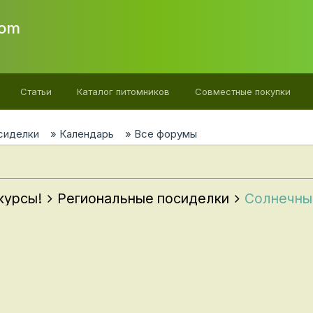
com
Статьи
Каталог питомников
Cовместные покупки
сиделки
Календарь
Все форумы
нкурсы!
Региональные посиделки
Солнечны