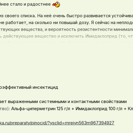
ойнее стало и радостнее
з своего списка. На неё очень быстро развивается устойчив
не работает, на сколько ни повышай дозу. Я сейчас на непло
ствующих вещества, и вероятность резистентности минималь
ь действующее вещество и исключить Имидаклоприд (то, что
ше больше одного раза не обрабатывать, т.е. иметь на сезон
щим веществом, по одному на каждую обработку.
 Еллоустоун. Она всегда сладкая, и маленькая и большая. И 
только эмоций, что мысли разбегаются. Люблю вас, девочки!
оэффективный инсектицид
ает выраженными системными и контактными свойствами
тво)
:
Альфа-циперметрин 125 г/л + Имидаклоприд 100 г/л + К
zka.ru/preparaty/pinocid/?ysclid=mrejyn563m967394927