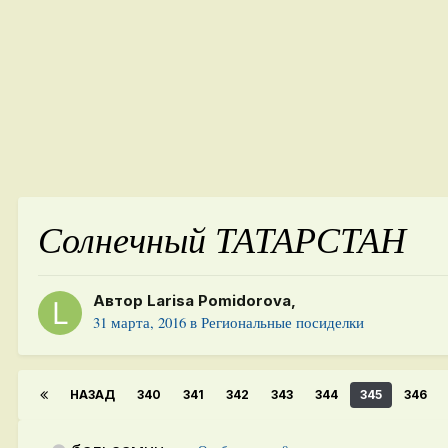
Солнечный ТАТАРСТАН
Автор
Larisa Pomidorova
,
31 марта, 2016
в
Региональные посиделки
НАЗАД
340
341
342
343
344
345
346