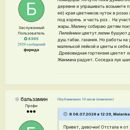
деревне и упрашивать возьмите п
её) края цветников.чуток в роза
под корень и часть роз . На уча
жары..Малину собираю детям пок
Заслуженный
Лилейники цветут.лилии бушуют.р
Пользователь
6365
душ.табак. газания. Но работы на
2929 сообщений
маленькой лейкой и цветы и себя
фарида
Древовидная гортензия цветет о
Жакмана радует. Соседка лук шал
бальзамин
Опубликовано
10 июля
(изменено)
Профи
В 08.07.2026 в 12:29,
Malanka
Привет, девочки! Отстала я от