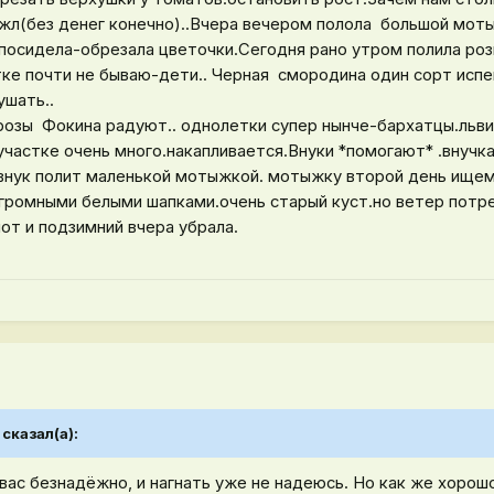
жл(без денег конечно)..Вчера вечером полола большой моты
х посидела-обрезала цветочки.Сегодня рано утром полила ро
стке почти не бываю-дети.. Черная смородина один сорт испе
ушать..
озы Фокина радуют.. однолетки супер нынче-бархатцы.льви
 участке очень много.накапливается.Внуки *помогают* .внучк
.внук полит маленькой мотыжкой. мотыжку второй день ищем 
громными белыми шапками.очень старый куст.но ветер потре
от и подзимний вчера убрала.
сказал(а):
 вас безнадёжно, и нагнать уже не надеюсь. Но как же хорошо