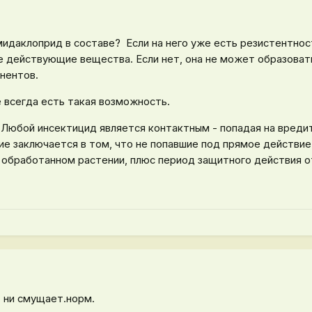
skazka.ru/preparaty/pinocid/?ysclid=mrejyn563m967394927
мидаклоприд в составе? Если на него уже есть резистентнос
е действующие вещества. Если нет, она не может образоват
онентов.
е всегда есть такая возможность.
 Любой инсектицид является контактным - попадая на вредит
е заключается в том, что не попавшие под прямое действие
 обработанном растении, плюс период защитного действия о
 ни смущает.норм.