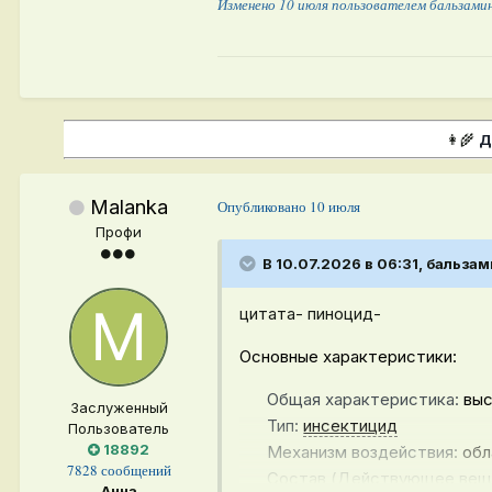
Изменено
10 июля
пользователем бальзами
👩‍🌾
Д
Malanka
Опубликовано
10 июля
Профи
В 10.07.2026 в 06:31,
бальзам
цитата- пиноцид-
Основные характеристики:
Общая характеристика
:
вы
Заслуженный
Тип
:
инсектицид
Пользователь
18892
Механизм воздействия
:
обл
7828 сообщений
Состав (Действующее вещ
Анна