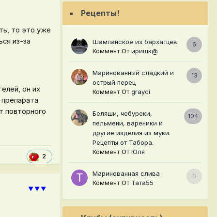
Рецепты!
ть, то это уже
ься из-за
Шампанское из бархатцев
6
Коммент От
иришк@
Маринованный сладкий и
13
острый перец
елей, он их
Коммент От
grayci
 препарата
т повторного
Беляши, чебуреки,
104
пельмени, вареники и
другие изделия из муки.
Рецепты от Табора.
Коммент От
Юля
2
Маринованная слива
0
Коммент От
Тата55
⯆⯆⯆