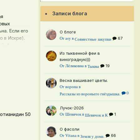
Записи блога
ая
довых
на. Если его
О блоге
 в Искре).
От
asy
в
67
Совместные закупки
 3-4
Из тыквенной феи в
виноградную)))
хранится
От
Лёликовна
в
19
Тыквы
Весна вышивает цветы.
От
ворона
в
0
Рассказы из вороньего гнёздышка.
Лучок-2026
лотианидин 50
От
Шевячок
в
1
Шевячок и К
О фасоли
От
Vitana
в
66
Земля у дома.