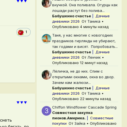
⯆⯆⯆
внучкой. Она поливала. Огурцы как
лошади растут без полива...
Бабушкино счастье
|
Дачные
дневники 2026
От
Таника
•
Опубликовано
4 минуты назад
1
Таня, у нас многие с новогодних
праздников гирлянды не убирают,
так годами и висят. Попробовать...
Бабушкино счастье
|
Дачные
дневники 2026
От
Ленчик
•
Опубликовано
12 минут назад
Лёличка, не до них. Спим с
открытыми окнами, окна во двор.
Зачем нам жалюзи...
Бабушкино счастье
|
Дачные
дневники 2026
От
Таника
•
Опубликовано
22 минуты назад
⯆⯆⯆
Chiffon Windflower Cascade Spring
Совместная закупка
пионов.Америка.
|
Совместные
аснеть
покупки
От
Зайка
•
Опубликовано
ько.бегать по