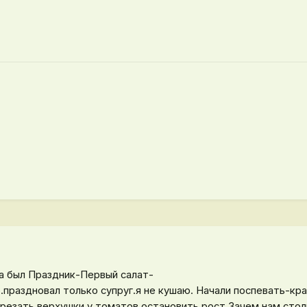
ра был Праздник-Первый салат-
.праздновал только супруг.я не кушаю. Начали поспевать-кр
резать верхушки у томатов.остановить рост.Зачем нам стол