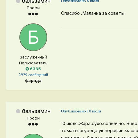
бальзамин
Опубликовано
8 июля
Профи
Спасибо .Маланка за советы.
Заслуженный
Пользователь
6365
2929 сообщений
фарида
бальзамин
Опубликовано
10 июля
Профи
10 июля.Жара.сухо.солнечно. Вче
томаты.огурец.лук.нерафин.масло
помидоры. Хочу.но пока думаю.об