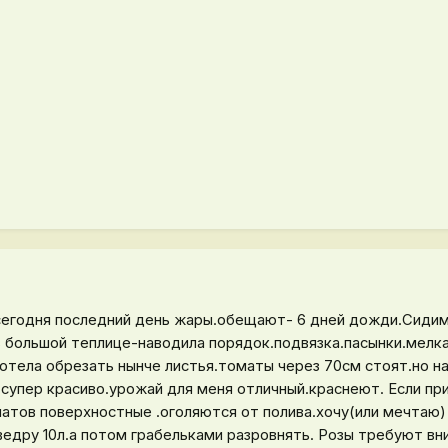
е сегодня последний день жары.обещают- 6 дней дожди.Сиди
 в большой теплице-наводила порядок.подвязка.пасынки.мелка
хотела обрезать нынче листья.томаты через 70см стоят.но на
.супер красиво.урожай для меня отличный.краснеют. Если пр
матов поверхностные .оголяются от полива.хочу(или мечтаю)
ведру 10л.а потом грабельками разровнять. Розы требуют вн