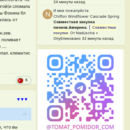
24 минуты назад
гой(и сломала
И мне пожалуйста
зы Фокина 6л
Chiffon Windflower Cascade Spring
клась от
Совместная закупка
пионов.Америка.
|
Совместные
покупки
От
Nadüscha
•
н.зев.
Опубликовано
32 минуты назад
а поливает
....
пал. клематис
5
⯆⯆⯆
, что вы