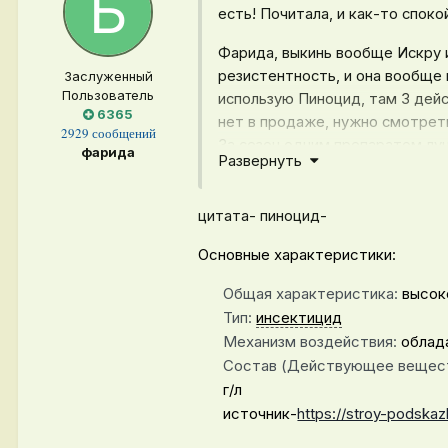
есть! Почитала, и как-то спок
Фарида, выкинь вообще Искру и
резистентность, и она вообще 
Заслуженный
Пользователь
использую Пиноцид, там 3 дей
6365
нет в продаже, нужно смотрет
2929 сообщений
За сезон одним препаратом луч
фарида
Развернуть
препарата с разным действую
А морковка мне очень нравится
цитата- пиноцид-
хорошо, потому что поздняя.
Основные характеристики:
Конечно, я не всё написала. С
Общая характеристика
:
высок
Тип
:
инсектицид
Механизм воздействия
:
облад
Состав (Действующее вещес
г/л
источник-
https://stroy-podska