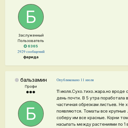
Заслуженный
Пользователь
6365
2929 сообщений
фарида
бальзамин
Опубликовано
11 июля
Профи
11 июля.Сухо.тихо.жара.но врод
день почти. В 5 утра поработала
частичная обрезкам листьев. Не 
появляются. Томаты все крупные 
соберу им все красные. Корни то
насыпать между растениями по 1 