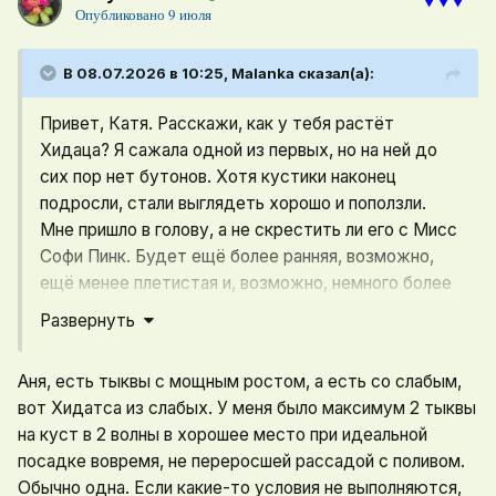
Опубликовано
9 июля
В 08.07.2026 в 10:25,
Malanka
сказал(а):
Привет, Катя. Расскажи, как у тебя растёт
Хидаца? Я сажала одной из первых, но на ней до
сих пор нет бутонов. Хотя кустики наконец
подросли, стали выглядеть хорошо и поползли.
Мне пришло в голову, а не скрестить ли его с Мисс
Софи Пинк. Будет ещё более ранняя, возможно,
ещё менее плетистая и, возможно, немного более
урожайная. В прошлый раз мне мои Хидацы выдали
Развернуть
по одной небольшой тыковке плюс один бледный
последыш на двоих
Из него-то я и получила
Аня, есть тыквы с мощным ростом, а есть со слабым,
семена, может поэтому растения такие слабые.
вот Хидатса из слабых. У меня было максимум 2 тыквы
Что думаешь?
на куст в 2 волны в хорошее место при идеальной
посадке вовремя, не переросшей рассадой с поливом.
Обычно одна. Если какие-то условия не выполняются,