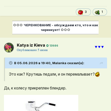
1
3
🌻🌻🌻
ЧЕРЕНКОВАНИЕ - обсуждаем кто, что и как
черенкует!
🌻🌻🌻
Katya iz Kieva
13986
⯆⯆⯆
Опубликовано
5 июня
В 05.06.2026 в 19:40,
Malanka
сказал(а):
Это как? Крутишь педали, и он перемалывает?
Да, к колесу прикреплен блендер.