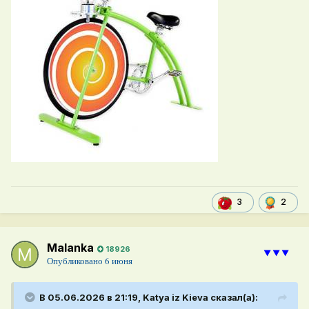
2
3
Malanka
18926
⯆⯆⯆
Опубликовано
6 июня
В 05.06.2026 в 21:19,
Katya iz Kieva
сказал(а):