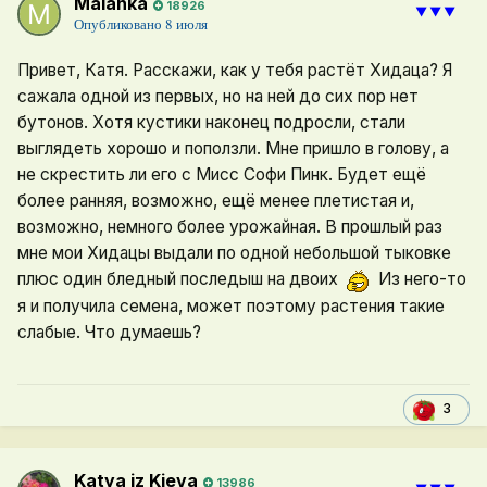
Malanka
18926
⯆⯆⯆
Опубликовано
8 июля
Привет, Катя. Расскажи, как у тебя растёт Хидаца? Я
сажала одной из первых, но на ней до сих пор нет
бутонов. Хотя кустики наконец подросли, стали
выглядеть хорошо и поползли. Мне пришло в голову, а
не скрестить ли его с Мисс Софи Пинк. Будет ещё
более ранняя, возможно, ещё менее плетистая и,
возможно, немного более урожайная. В прошлый раз
мне мои Хидацы выдали по одной небольшой тыковке
плюс один бледный последыш на двоих
Из него-то
я и получила семена, может поэтому растения такие
слабые. Что думаешь?
3
Katya iz Kieva
13986
⯆⯆⯆