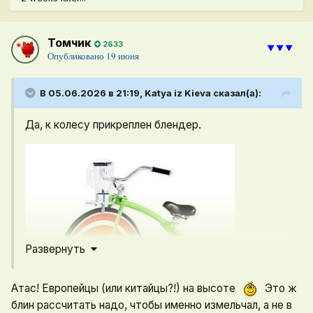
Томчик
2633
⯆⯆⯆
Опубликовано
19 июня
В 05.06.2026 в 21:19,
Katya iz Kieva
сказал(а):
Да, к колесу прикреплен блендер.
Развернуть
Атас! Европейцы (или китайцы?!) на высоте
Это ж
блин рассчитать надо, чтобы именно измельчал, а не в