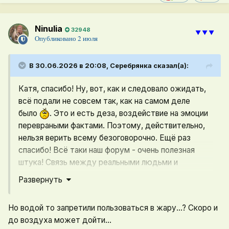
Ninulia
32948
⯆⯆⯆
Опубликовано
2 июля
В 30.06.2026 в 20:08,
Серебрянка
сказал(а):
Катя, спасибо! Ну, вот, как и следовало ожидать,
всё подали не совсем так, как на самом деле
было
. Это и есть деза, воздействие на эмоции
перевраными фактами. Поэтому, действительно,
нельзя верить всему безоговорочно. Ещё раз
спасибо! Всё таки наш форум - очень полезная
штука! Связь между реальными людьми и
странами, обмен информацией, а хотят нас этого
Развернуть
лишить.
Удачного вам отдыха! И всех благ!
Но водой то запретили пользоваться в жару...? Скоро и
до воздуха может дойти...