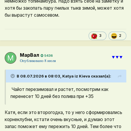
немножко топинамбура. Надо взять себе на заметку и
хотя бы закопать пару гнилых тыкв зимой, может хотя
бы вырастут самосевом.
2
3
МарВал
5436
⯆⯆⯆
Опубликовано
8 июля
В 08.07.2026 в 08:03,
Katya iz Kieva
сказал(а):
Чайот перезимовал и растет, посмотрим как
перенесет 10 дней без полива при +35
Катя, если это второгодка, то у него сформировались
корнеклубни, кстати очень вкусные, и думаю этот
запас поможет ему пережить 10 дней. Тем более что