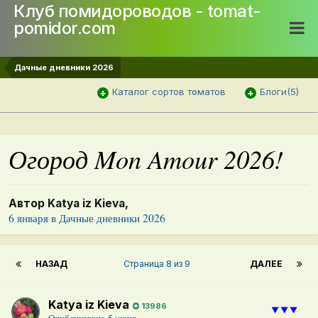
Клуб помидороводов - tomat-
pomidor.com
Дачные дневники 2026
Каталог сортов томатов
Блоги(5)
Огород Mon Amour 2026!
Автор
Katya iz Kieva
,
6 января
в
Дачные дневники 2026
НАЗАД
Страница 8 из 9
ДАЛЕЕ
Katya iz Kieva
13986
⯆⯆⯆