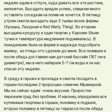
неделю едем в отпуск, куда девать все эти растени,
непонятно. Высадить врядли успею, слишком много
оставлять соседкам на полив не хочется. В пятницу
утром смогла высадить еще 3 тыквы возле фермы
(Крошка, Лазурная и Red Warty Thing). Во вторник
высадила кукурузу и один георгин у Каролин (были
тучки и температура медленнее поднималась). В
понедельник была на ферме в надежде подсобрать
малину, но птицы это сделали до меня. Все поливала и
после обеда доставили нам детский бассейн (167 см в
диаметре), мы в него набирали 5-7 см воды и он нас
спасал эту неделю.
В среду в гараже в прохладе я смогла посадить в
горшки последние 2 проросших семечек Мраморной.
Мы ее сейчас едим -очень вкусная. Проростки
пережили град без проблем. И наконец определила все
купленные георгины в горшки, половину в подвале,
вторую половину в пятницу на террассе после обеда