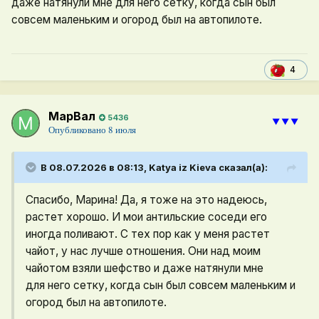
даже натянули мне для него сетку, когда сын был
совсем маленьким и огород был на автопилоте.
4
МарВал
5436
⯆⯆⯆
Опубликовано
8 июля
В 08.07.2026 в 08:13,
Katya iz Kieva
сказал(а):
Спасибо, Марина! Да, я тоже на это надеюсь,
растет хорошо. И мои антильские соседи его
иногда поливают. С тех пор как у меня растет
чайот, у нас лучше отношения. Они над моим
чайотом взяли шефство и даже натянули мне
для него сетку, когда сын был совсем маленьким и
огород был на автопилоте.