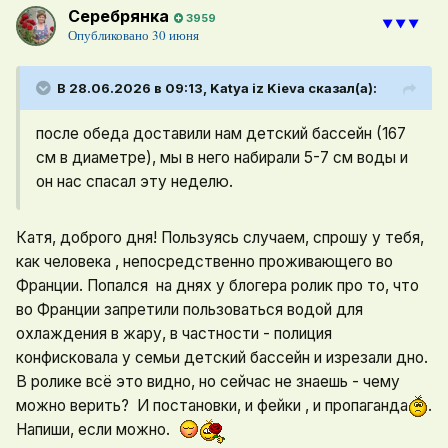
Серебрянка
3959
⯆⯆⯆
Опубликовано
30 июня
В 28.06.2026 в 09:13,
Katya iz Kieva
сказал(а):
после обеда доставили нам детский бассейн (167
см в диаметре), мы в него набирали 5-7 см воды и
он нас спасал эту неделю.
Катя, доброго дня! Пользуясь случаем, спрошу у тебя,
как человека , непосредственно проживающего во
Франции. Попался на днях у блогера ролик про то, что
во Франции запретили пользоваться водой для
охлаждения в жару, в частности - полиция
конфисковала у семьи детский бассейн и изрезали дно.
В ролике всё это видно, но сейчас не знаешь - чему
можно верить? И постановки, и фейки , и пропаганда
.
Напиши, если можно.