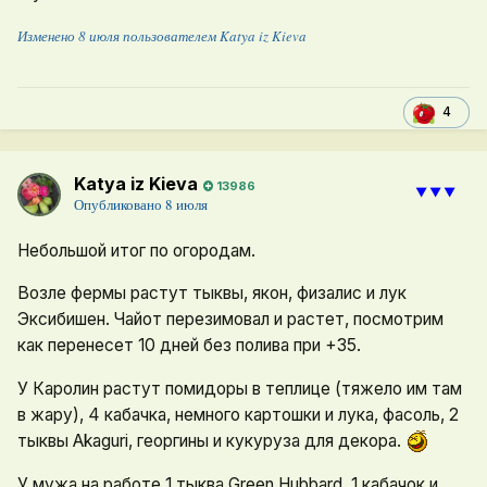
Изменено
8 июля
пользователем Katya iz Kieva
4
Katya iz Kieva
13986
⯆⯆⯆
Опубликовано
8 июля
Небольшой итог по огородам.
Возле фермы растут тыквы, якон, физалис и лук
Эксибишен. Чайот перезимовал и растет, посмотрим
как перенесет 10 дней без полива при +35.
У Каролин растут помидоры в теплице (тяжело им там
в жару), 4 кабачка, немного картошки и лука, фасоль, 2
тыквы Akaguri, георгины и кукуруза для декора.
У мужа на работе 1 тыква Green Hubbard, 1 кабачок и