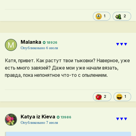
1
2
Malanka
18926
⯆⯆⯆
Опубликовано
6 июля
Катя, привет. Как растут твои тыковки? Наверное, уже
есть много завязей? Даже мои уже начали вязать,
правда, пока непонятное что-то с опылением.
1
2
Katya iz Kieva
13986
⯆⯆⯆
Опубликовано
7 июля