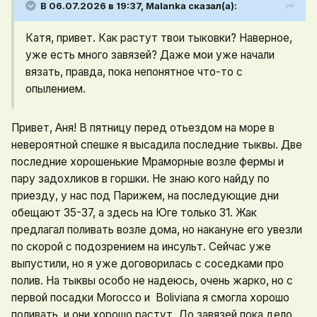
В 06.07.2026 в 19:37,
Malanka
сказал(а):
Катя, привет. Как растут твои тыковки? Наверное,
уже есть много завязей? Даже мои уже начали
вязать, правда, пока непонятное что-то с
опылением.
Привет, Аня! В пятницу перед отьездом на море в
невероятной спешке я высадила последние тыквы. Две
последние хорошенькие Мраморные возле фермы и
пару задохликов в горшки. Не знаю кого найду по
приезду, у нас под Парижем, на последующие дни
обещают 35-37, а здесь на Юге только 31. Жак
предлагал поливать возле дома, но накануне его увезли
по скорой с подозрением на инсульт. Сейчас уже
выпустили, но я уже договорилась с соседками про
полив. На тыквы особо не надеюсь, очень жарко, но с
первой посадки Morocco и Boliviana я смогла хорошо
поливать, и они хорошо растут. До завязей пока дело