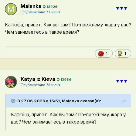
Malanka
18926
⯆⯆⯆
Опубликовано
27 июня
Катюша, привет. Как вы там? По-прежнему жара у вас?
Чем занимаетесь в такое время?
1
1
Katya iz Kieva
13986
⯆⯆⯆
Опубликовано
28 июня
В 27.06.2026 в 15:51,
Malanka
сказал(а):
Катюша, привет. Как вы там? По-прежнему жара у
вас? Чем занимаетесь в такое время?