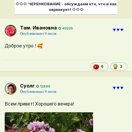
🌻🌻🌻
ЧЕРЕНКОВАНИЕ - обсуждаем кто, что и как
черенкует!
🌻🌻🌻
Там. Ивановна
40225
⯆⯆⯆
Опубликовано
9 июля
Доброе утро !
🥰
3
6
Суолг
12899
⯆⯆⯆
Опубликовано
9 июля
Всем привет! Хорошего вечера!