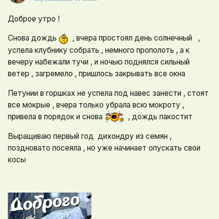
Доброе утро !
Снова дождь
, вчера простоял день солнечный ,
успела клубнику собрать , немного прополоть , а к
вечеру набежали тучи , и ночью поднялся сильный
ветер , загремело , пришлось закрывать все окна
Петунии в горшках не успела под навес занести , стоят
все мокрые , вчера только убрала всю мокроту ,
привела в порядок и снова
, дождь пакостит
Выращиваю первый год дихондру из семян ,
поздновато посеяла , но уже начинает опускать свои
косы