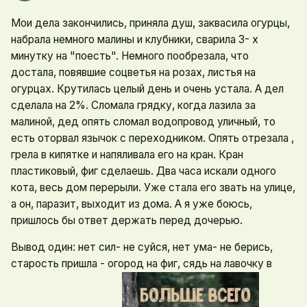
Мои дела закончились, приняла душ, заквасила огурцы,
набрала немного малины и клубники, сварила 3- х
минутку на "поесть". Немного пообрезала, что
достала, повявшие соцветья на розах, листья на
огурцах. Крутилась целый день и очень устала. А дел
сделала на 2%. Сломала грядку, когда лазила за
малиной, дед опять сломал водопровод уличный, то
есть оторвал язычок с переходником. Опять отрезала ,
грела в кипятке и напяливала его на кран. Кран
пластиковый, фиг сделаешь. Два часа искали одного
кота, весь дом перерыли. Уже стала его звать на улице,
а он, паразит, выходит из дома. А я уже боюсь,
пришлось бы ответ держать перед дочерью.
Вывод один: нет сил- не суйся, нет ума- не берись,
старость пришла - огород на фиг, сядь на лавочку в