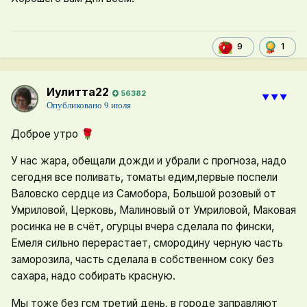
1
9
Иулитта22
56382
⯆⯆⯆
Опубликовано
9 июля
Доброе утро
🌹
У нас жара, обещали дожди и убрали с прогноза, надо
сегодня все поливать, томаты едим,первые поспели
Валовско сердце из Самобора, Большой розовый от
Умриловой, Церковь, Малиновый от Умриловой, Маковая
росинка не в счёт, огурцы вчера сделала по фински,
Емеля сильно перерастает, смородину черную часть
заморозила, часть сделала в собственном соку без
сахара, надо собирать красную.
Мы тоже без гсм третий день, в городе заправляют