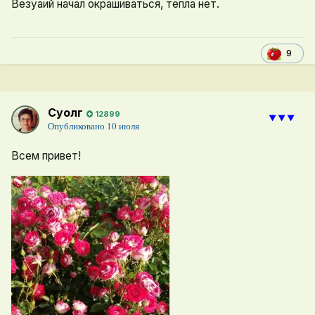
Везуаий начал окрашиваться, тепла нет.
9
Суолг
12899
⯆⯆⯆
Опубликовано
10 июля
Всем привет!