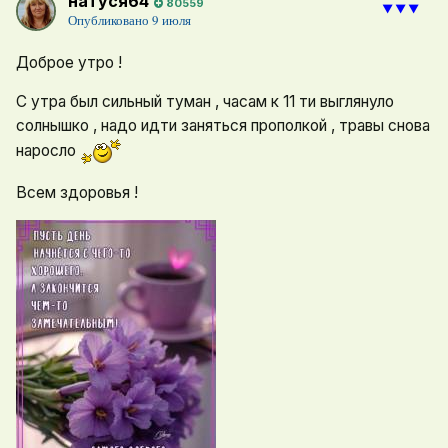
натуся64
80559
⯆⯆⯆
Опубликовано
9 июля
Доброе утро !
С утра был сильный туман , часам к 11 ти выглянуло
солнышко , надо идти заняться прополкой , травы снова
наросло
Всем здоровья !