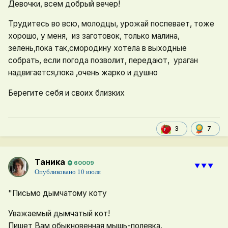
Девочки, всем добрый вечер!
Трудитесь во всю, молодцы, урожай поспевает, тоже
хорошо, у меня, из заготовок, только малина,
зелень,пока так,смородину хотела в выходные
собрать, если погода позволит, передают, ураган
надвигается,пока ,очень жарко и душно
Берегите себя и своих близких
7
3
Таника
60009
⯆⯆⯆
Опубликовано
10 июля
"Письмо дымчатому коту
Уважаемый дымчатый кот!
Пишет Вам обыкновенная мышь-полевка.