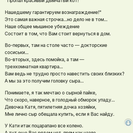
"Пропал красивый дымчатый кот!
Нашедшему гарантируем вознаграждение!"
Это самая важная строчка...но дело не в том...
Наше общее мышиное убеждение
Состоит в том, что Вам стоит вернуться в дом.
Во-первых, там на столе часто — докторские
сосиськи...
Во-вторых, здесь помойка, а там —
трехкомнатная квартира...
Вам ведь не трудно просто навестить своих близких?
А мы за это получим головку сыра...
Понимаете, я так мечтаю о сырной пайке,
Что скоро, наверное, в голодный обморок упаду...
Девочка Катя, пятилетняя дочка хозяйки,
Мне лично сыр обещала купить, если я Вас найду.
У Кати итак поцарапано все колено.
А тут еще Вас рядом нет, прям как назло.