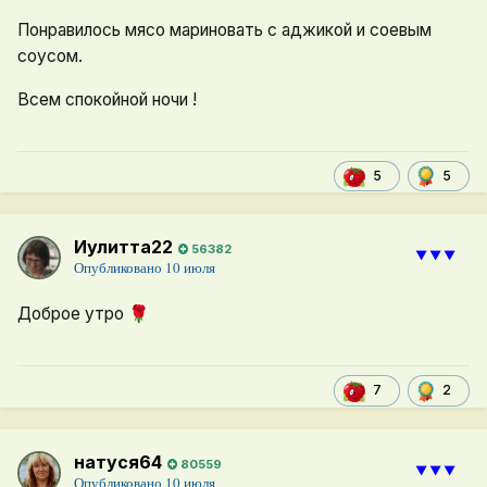
Понравилось мясо мариновать с аджикой и соевым
соусом.
Всем спокойной ночи !
5
5
Иулитта22
56382
⯆⯆⯆
Опубликовано
10 июля
Доброе утро
🌹
2
7
натуся64
80559
⯆⯆⯆
Опубликовано
10 июля