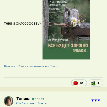
тени и философствуй.
Изменено
10 июля
пользователем Таника
4
10
Таника
60009
⯆⯆⯆
Опубликовано
10 июля