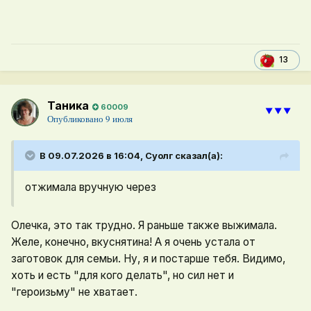
13
Таника
60009
⯆⯆⯆
Опубликовано
9 июля
В 09.07.2026 в 16:04,
Суолг
сказал(а):
отжимала вручную через
Олечка, это так трудно. Я раньше также выжимала.
Желе, конечно, вкуснятина! А я очень устала от
заготовок для семьи. Ну, я и постарше тебя. Видимо,
хоть и есть "для кого делать", но сил нет и
"героизьму" не хватает.