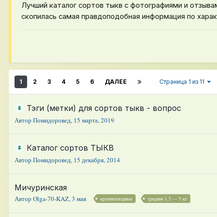
Лучший каталог сортов тыкв с фотографиями и отзыва
скопилась самая правдоподобная информация по хара
1
2
3
4
5
6
ДАЛЕЕ
Страница 1 из 11
Тэги (метки) для сортов тыкв - вопрос
Автор
Помидоровед
,
15 марта, 2019
Каталог сортов ТЫКВ
Автор
Помидоровед
,
15 декабря, 2014
Мичуринская
Автор
Olga-70-KAZ
,
3 мая
крупноплодные
средние 1.5 — 5 кг