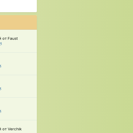
й от
Faust
25
а
5
а
5
а
5
й от
Verchik