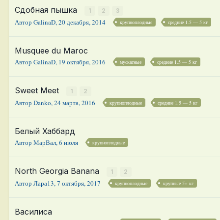
Сдобная пышка
1
2
3
Автор
GalinaD
,
20 декабря, 2014
крупноплодные
средние 1.5 — 5 кг
Musquee du Maroc
Автор
GalinaD
,
19 октября, 2016
мускатные
средние 1.5 — 5 кг
Sweet Meet
1
2
Автор
Danko
,
24 марта, 2016
крупноплодные
средние 1.5 — 5 кг
Белый Хаббард
Автор
МарВал
,
6 июля
крупноплодные
North Georgia Banana
1
2
Автор
Лара13
,
7 октября, 2017
крупноплодные
крупные 5+ кг
Василиса