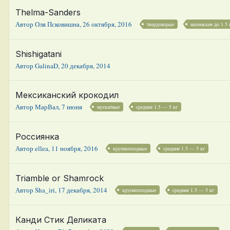
Thelma-Sanders
Автор
Оля Псковишна
,
26 октября, 2016
твердокорые
маленькие до 1.5 
Shishigatani
Автор
GalinaD
,
20 декабря, 2014
Мексиканский крокодил
Автор
МарВал
,
7 июня
мускатные
средние 1.5 — 5 кг
Россиянка
Автор
ellea
,
11 ноября, 2016
крупноплодные
средние 1.5 — 5 кг
Triamble or Shamrock
Автор
Sha_iri
,
17 декабря, 2014
крупноплодные
средние 1.5 — 5 кг
Канди Стик Деликата