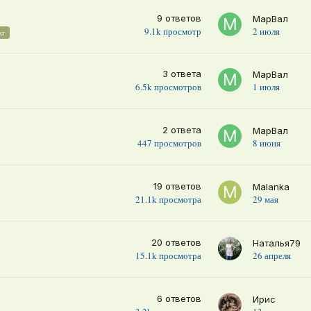
9
ответов
МарВал
9.1k
просмотр
2 июля
кг
3
ответа
МарВал
6.5k
просмотров
1 июля
2
ответа
МарВал
447
просмотров
8 июня
19
ответов
Malanka
21.1k
просмотра
29 мая
20
ответов
Наталья79
15.1k
просмотра
26 апреля
6
ответов
Ирис