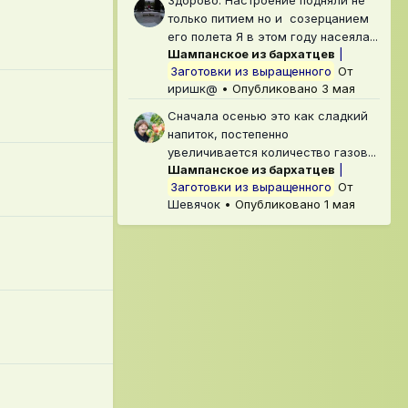
Здо́рово. Настроение подняли не
только питием но и созерцанием
его полета Я в этом году насеяла...
Шампанское из бархатцев
|
Заготовки из выращенного
От
иришк@
•
Опубликовано
3 мая
Сначала осенью это как сладкий
напиток, постепенно
увеличивается количество газов...
Шампанское из бархатцев
|
Заготовки из выращенного
От
Шевячок
•
Опубликовано
1 мая