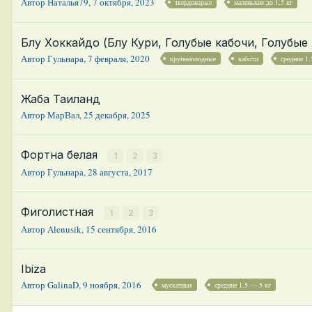
Автор
Наталья79
,
7 октября, 2023
твердокорые
маленькие до 1.5 кг
Блу Хоккайдо (Блу Кури, Голубые кабочи, Голубые
Автор
Гульнара
,
7 февраля, 2020
крупноплодные
кабочи
средние 1
Жаба Таиланд
Автор
МарВал
,
25 декабря, 2025
Фортна белая
1
2
3
Автор
Гульнара
,
28 августа, 2017
Фиголистная
1
2
3
Автор
Alenusik
,
15 сентября, 2016
Ibiza
Автор
GalinaD
,
9 ноября, 2016
мускатные
средние 1.5 — 5 кг