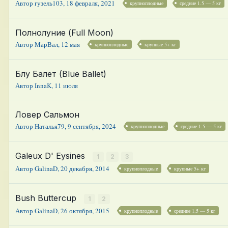
Автор
гузель103
,
18 февраля, 2021
крупноплодные
средние 1.5 — 5 кг
Полнолуние (Full Moon)
Автор
МарВал
,
12 мая
крупноплодные
крупные 5+ кг
Блу Балет (Blue Ballet)
Автор
InnaK
,
11 июля
Ловер Сальмон
Автор
Наталья79
,
9 сентября, 2024
крупноплодные
средние 1.5 — 5 кг
Galeux D' Eysines
1
2
3
Автор
GalinaD
,
20 декабря, 2014
крупноплодные
крупные 5+ кг
Bush Buttercup
1
2
Автор
GalinaD
,
26 октября, 2015
крупноплодные
средние 1.5 — 5 кг