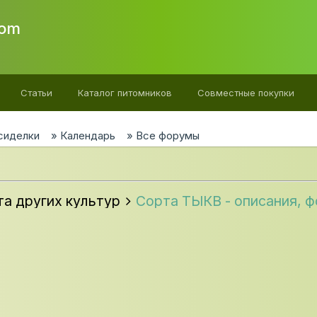
com
Статьи
Каталог питомников
Cовместные покупки
сиделки
Календарь
Все форумы
та других культур
Сорта ТЫКВ - описания, ф