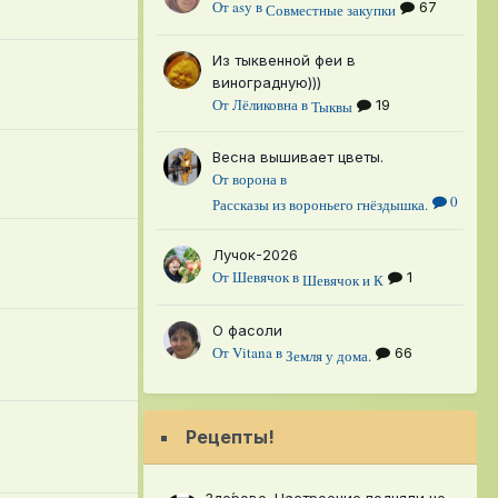
От
asy
в
67
Совместные закупки
Из тыквенной феи в
виноградную)))
От
Лёликовна
в
19
Тыквы
Весна вышивает цветы.
От
ворона
в
0
Рассказы из вороньего гнёздышка.
Лучок-2026
От
Шевячок
в
1
Шевячок и К
О фасоли
От
Vitana
в
66
Земля у дома.
Рецепты!