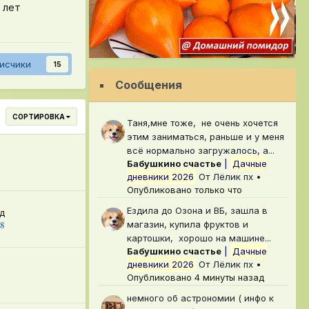
 лет
исчики
15
Сообщения
СОРТИРОВКА
Таня,мне тоже, не очень хочется
этим заниматься, раньше и у меня
всё нормально загружалось, а...
Бабушкино счастье
|
Дачные
9
дневники 2026
От
Лёлик пх
•
Опубликовано
только что
Ездила до Озона и ВБ, зашла в
д
магазин, купила фруктов и
18
картошки, хорошо на машине...
Бабушкино счастье
|
Дачные
дневники 2026
От
Лёлик пх
•
Опубликовано
4 минуты назад
немного об астрономии ( инфо к