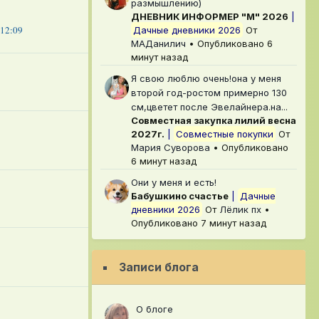
размышлению)
ДНЕВНИК ИНФОРМЕР "М" 2026
|
 12:09
Дачные дневники 2026
От
МАДанилич
•
Опубликовано
6
минут назад
Я свою люблю очень!она у меня
второй год-ростом примерно 130
см,цветет после Эвелайнера.на...
Совместная закупка лилий весна
2027г.
|
Совместные покупки
От
Мария Суворова
•
Опубликовано
6 минут назад
Они у меня и есть!
Бабушкино счастье
|
Дачные
дневники 2026
От
Лёлик пх
•
Опубликовано
7 минут назад
Записи блога
О блоге